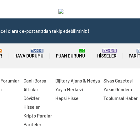
cel olarak e-postanızdan takip edebilirsiniz !
K
TAHMİNİ
LİG
EKONOMİ
E
R
HAVA DURUMU
PUAN DURUMU
HISSELER
PARI
 Yorumları
Canlı Borsa
Dijitary Ajans & Medya
Sivas Gazetesi
ı
Altınlar
Yayın Merkezi
Yakın Gündem
Dövizler
Hepsi Hisse
Toplumsal Haber
Hisseler
Kripto Paralar
Pariteler