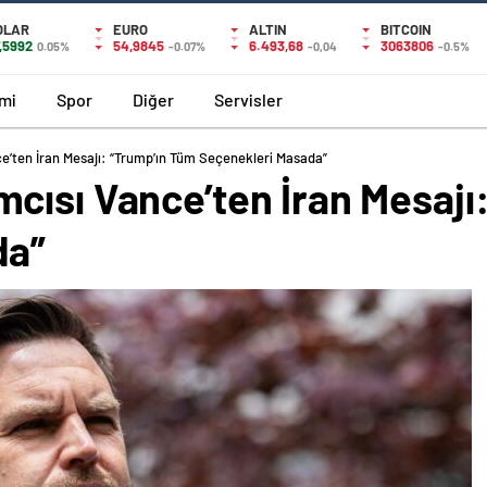
OLAR
EURO
ALTIN
BITCOIN
,5992
54,9845
6.493,68
3063806
0.05%
-0.07%
-0,04
-0.5%
mi
Spor
Diğer
Servisler
’ten İran Mesajı: “Trump’ın Tüm Seçenekleri Masada”
cısı Vance’ten İran Mesajı
da”