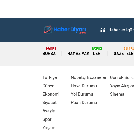
Haberleri gün
CANLI
ANLIK
GÜNLÜ
BORSA
NAMAZ VAKITLERI
GAZETELE
Türkiye
Nöbetçi Eczaneler
Günlük Burç
Dünya
Hava Durumu
Yayın Akışlar
Ekonomi
Yol Durumu
Sinema
Siyaset
Puan Durumu
Asayiş
Spor
Yaşam