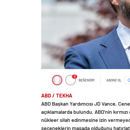
0
BEĞENDİM
ABONE OL
ABD / TEKHA
ABD Başkan Yardımcısı JD Vance, Cenev
açıklamalarda bulundu. ABD’nin kırmızı 
nükleer silah edinmesine izin vermeyece
seçeneklerin masada olduğunu hatırlatt