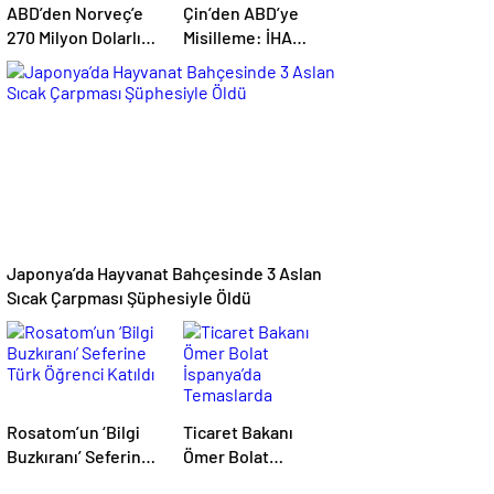
ABD’den Norveç’e
Çin’den ABD’ye
270 Milyon Dolarlık
Misilleme: İHA
Topçu Mermisi
İhracatı Yasaklandı,
Satışına Onay
6 Şirket Yaptırım
Listesinde
Japonya’da Hayvanat Bahçesinde 3 Aslan
Sıcak Çarpması Şüphesiyle Öldü
Rosatom’un ‘Bilgi
Ticaret Bakanı
Buzkıranı’ Seferine
Ömer Bolat
Türk Öğrenci Katıldı
İspanya’da