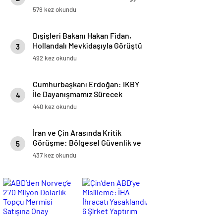
Resmen Başbakan
579 kez okundu
Dışişleri Bakanı Hakan Fidan,
Hollandalı Mevkidaşıyla Görüştü
3
492 kez okundu
Cumhurbaşkanı Erdoğan: IKBY
İle Dayanışmamız Sürecek
4
440 kez okundu
İran ve Çin Arasında Kritik
Görüşme: Bölgesel Güvenlik ve
5
Nükleer Haklar Masada
437 kez okundu