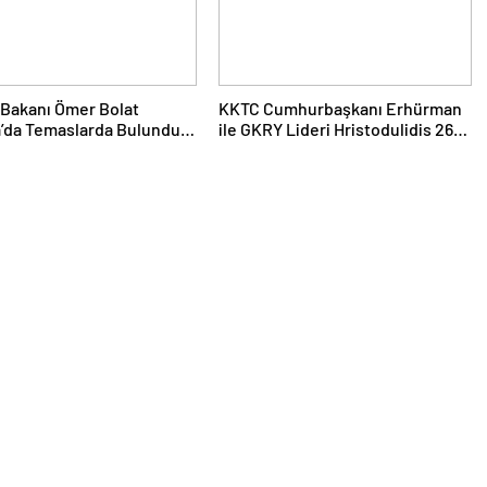
 Bakanı Ömer Bolat
KKTC Cumhurbaşkanı Erhürman
’da Temaslarda Bulundu:
ile GKRY Lideri Hristodulidis 26
5 Milyar Dolar Ticaret
Ağustos’ta Görüşecek