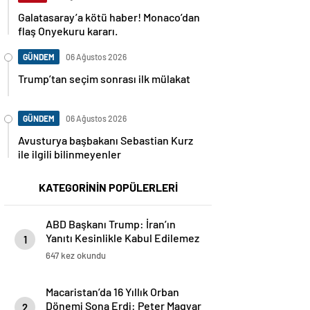
Galatasaray’a kötü haber! Monaco’dan
flaş Onyekuru kararı.
GÜNDEM
06 Ağustos 2026
Trump’tan seçim sonrası ilk mülakat
GÜNDEM
06 Ağustos 2026
Avusturya başbakanı Sebastian Kurz
ile ilgili bilinmeyenler
KATEGORİNİN POPÜLERLERİ
ABD Başkanı Trump: İran’ın
Yanıtı Kesinlikle Kabul Edilemez
1
647 kez okundu
Macaristan’da 16 Yıllık Orban
Dönemi Sona Erdi: Peter Magyar
2