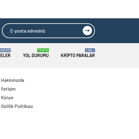
Temaslarda
Bulundu: Hedef 25
Milyar Dolar Ticaret
Hacmi
KONOMİ
TRAFİK
CANLI
TELER
YOL DURUMU
KRIPTO PARALAR
Hakkımızda
İletişim
Künye
Gizlilik Politikası