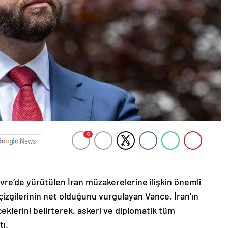
0
News
re’de yürütülen İran müzakerelerine ilişkin önemli
çizgilerinin net olduğunu vurgulayan Vance, İran’ın
klerini belirterek, askeri ve diplomatik tüm
ı.