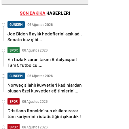
SON DAKİKA
HABERLERİ
GÜNDEM
06 Ağustos 2026
Joe Biden 6 aylık hedeflerini açıkladı.
Senato buz gibi…
SPOR
06 Ağustos 2026
En fazla kızaran takım Antalyaspor!
Tam 5 futbolcu….
GÜNDEM
06 Ağustos 2026
Norweç silahlı kuvvetleri kadınlardan
oluşan özel kuvvetler eğitimlerini
başlattı.
SPOR
06 Ağustos 2026
Cristiano Ronaldo’nun akıllara zarar
tüm kariyerinin istatistiğini çıkardık !
SPOR
06 Ağustos 2026