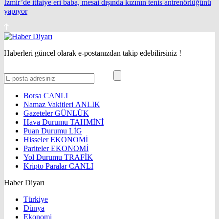
İzmir’de itfaiye eri baba, mesai dışında kızının tenis antrenörlüğünü
yapıyor
Haberleri güncel olarak e-postanızdan takip edebilirsiniz !
Borsa
CANLI
Namaz Vakitleri
ANLIK
Gazeteler
GÜNLÜK
Hava Durumu
TAHMİNİ
Puan Durumu
LİG
Hisseler
EKONOMİ
Pariteler
EKONOMİ
Yol Durumu
TRAFİK
Kripto Paralar
CANLI
Haber Diyarı
Türkiye
Dünya
Ekonomi