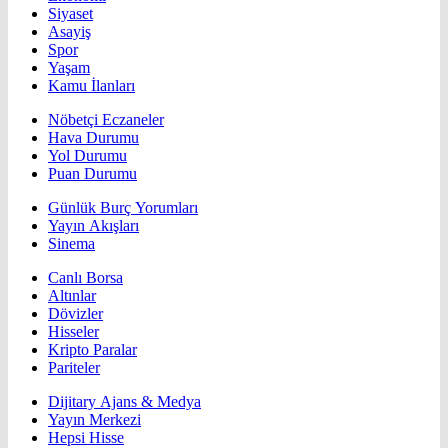
Siyaset
Asayiş
Spor
Yaşam
Kamu İlanları
Nöbetçi Eczaneler
Hava Durumu
Yol Durumu
Puan Durumu
Günlük Burç Yorumları
Yayın Akışları
Sinema
Canlı Borsa
Altınlar
Dövizler
Hisseler
Kripto Paralar
Pariteler
Dijitary Ajans & Medya
Yayın Merkezi
Hepsi Hisse