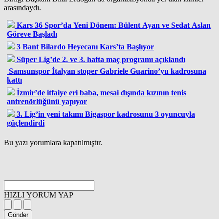
arasındaydı.
Kars 36 Spor’da Yeni Dönem: Bülent Ayan ve Sedat Aslan
Göreve Başladı
3 Bant Bilardo Heyecanı Kars’ta Başlıyor
Süper Lig’de 2. ve 3. hafta maç programı açıklandı
Samsunspor İtalyan stoper Gabriele Guarino’yu kadrosuna
kattı
İzmir’de itfaiye eri baba, mesai dışında kızının tenis
antrenörlüğünü yapıyor
3. Lig’in yeni takımı Bigaspor kadrosunu 3 oyuncuyla
güçlendirdi
Bu yazı yorumlara kapatılmıştır.
HIZLI YORUM YAP
Gönder