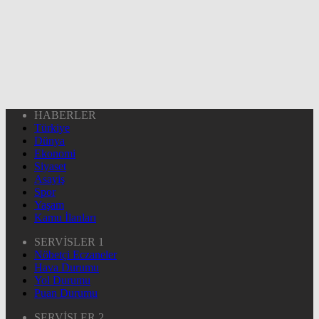
HABERLER
Türkiye
Dünya
Ekonomi
Siyaset
Asayiş
Spor
Yaşam
Kamu İlanları
SERVİSLER 1
Nöbetçi Eczaneler
Hava Durumu
Yol Durumu
Puan Durumu
SERVİSLER 2