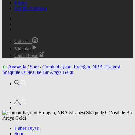
Künye
Gizlilik Politikası
Galeriler
Videolar
Canlı Borsa
Anasayfa
/
Spor
/
Cumhurbaşkanı Erdoğan, NBA Efsanesi
Shaquille O’Neal ile Bir Araya Geldi
Haber Diyarı
Spor