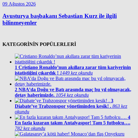
09 Ağustos 2026
Avusturya başbakanı Sebastian Kurz ile ilgili
bilinmeyenler
KATEGORİNİN POPÜLERLERİ
1
Cristiano Ronaldo’nun akıllara zarar tüm kariyerinin
istatistiğini çıkardık !
1449 kez okundu
2
NBA’da Doğu ve Batı arasında maç bu yıl olmayacak,
detay haberimizde.
1054 kez okundu
3
Diabate’ye Trabzonspor yönetiminden kesik! .
863 kez
okundu
4
En fazla kızaran takım Antalyaspor! Tam 5 futbolcu….
782 kez okundu