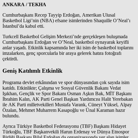
ANKARA / TEKHA
Cumhurbaşkanı Recep Tayyip Erdoğan, Amerikan Ulusal
Basketbol Ligi’nin (NBA) efsane isimlerinden Shaquille O’Neal’ı
İstanbul’da kabul etti.
Turkcell Basketbol Gelişim Merkezi’nde gerçekleşen buluşmada
Cumhurbaşkanı Erdoğan ve O’Neal, basketbol oynayarak keyifli
anlar yaşadı. Etkinlik kapsamında her iki isim de basketbol toplarını
imzalarken, genç sporcularla bir araya gelerek hatıra fotoğrafı
çektirdi.
Geniş Katılımlı Etkinlik
Programa devlet erkânından ve spor dünyasından çok sayıda isim
katıldı. Etkinlikte; Çalışma ve Sosyal Güvenlik Bakanı Vedat
Işıkhan, Gençlik ve Spor Bakanı Osman Aşkın Bak, MİT Başkanı
İbrahim Kalın, AK Parti Genel Başkan Yardımcısı Halit Yerebakan
ile AK Parti milletvekilleri Mustafa Varank, Cüneyt Yüksel, Alpay
Özalan, Mehmet Muharrem Kasapoğlu ve Ünal Karaman hazır
bulundu.
Ayrıca Türkiye Basketbol Federasyonu (TBF) Başkanı Hidayet
Türkoğlu, TBF Başkanvekili Harun Erdenay ve Dünya Etnospor
Birliği Başkanı Bilal Erdoğan da organizasyonda yer alan isimler