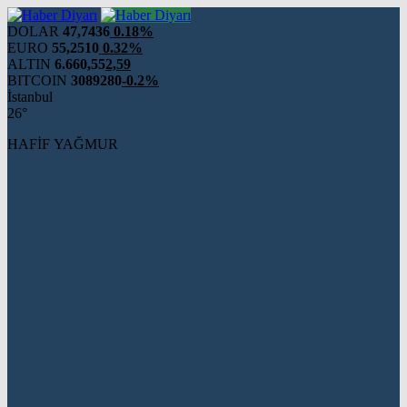
DOLAR
47,7436
0.18%
EURO
55,2510
0.32%
ALTIN
6.660,55
2,59
BITCOIN
3089280
-0.2%
İstanbul
26°
HAFİF YAĞMUR