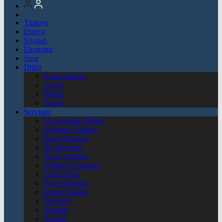
Türkiye
Dünya
Siyaset
Ekonomi
Spor
Diğer
Kamu İlanları
Asayiş
Eğitim
Yaşam
Servisler
Vizyondaki Filmler
Haftanin Filmleri
Hava Durumu
Yol Durumu
Yayın Akışları
Nöbetçi Eczaneler
Canlı Borsa
Puan Durumu
Kripto Paralar
Dövizler
Hisseler
Altınlar