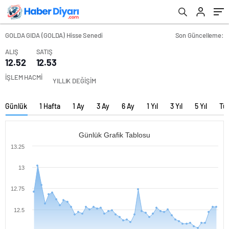
GOLDA GIDA (GOLDA) Hisse Senedi
Son Güncelleme:
ALIŞ
SATIŞ
12.52
12.53
İŞLEM HACMİ
YILLIK DEĞİŞİM
Günlük
1 Hafta
1 Ay
3 Ay
6 Ay
1 Yıl
3 Yıl
5 Yıl
Tü
Günlük Grafik Tablosu
13.25
13
12.75
12.5