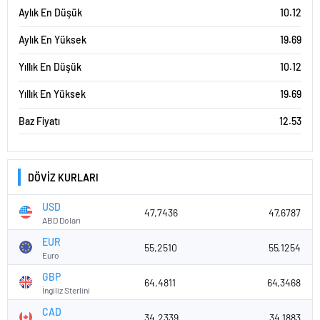
Aylık En Düşük
10.12
Aylık En Yüksek
19.69
Yıllık En Düşük
10.12
Yıllık En Yüksek
19.69
Baz Fiyatı
12.53
DÖVİZ KURLARI
USD
47,7436
47,6787
ABD Doları
EUR
55,2510
55,1254
Euro
GBP
64,4811
64,3468
İngiliz Sterlini
CAD
34,2339
34,1883