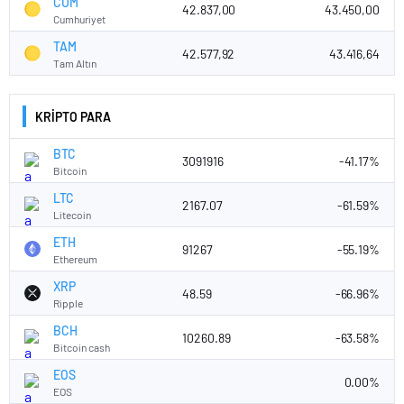
CUM
42.837,00
43.450,00
Cumhuriyet
TAM
42.577,92
43.416,64
Tam Altın
KRİPTO PARA
BTC
3091916
-41.17%
Bitcoin
LTC
2167.07
-61.59%
Litecoin
ETH
91267
-55.19%
Ethereum
XRP
48.59
-66.96%
Ripple
BCH
10260.89
-63.58%
Bitcoin cash
EOS
0.00%
EOS