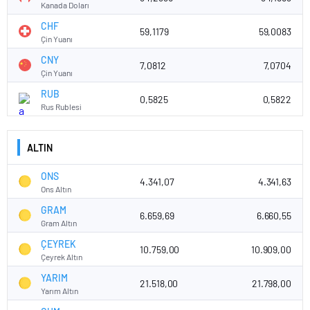
Kanada Doları
CHF
59,1179
59,0083
Çin Yuanı
CNY
7,0812
7,0704
Çin Yuanı
RUB
0,5825
0,5822
Rus Rublesi
ALTIN
ONS
4.341,07
4.341,63
Ons Altın
GRAM
6.659,69
6.660,55
Gram Altın
ÇEYREK
10.759,00
10.909,00
Çeyrek Altın
YARIM
21.518,00
21.798,00
Yarım Altın