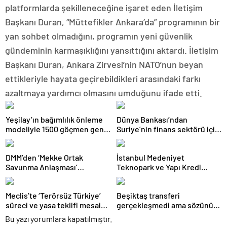
platformlarda şekilleneceğine işaret eden İletişim
Başkanı Duran, “Müttefikler Ankara’da” programının bir
yan sohbet olmadığını, programın yeni güvenlik
gündeminin karmaşıklığını yansıttığını aktardı. İletişim
Başkanı Duran, Ankara Zirvesi’nin NATO’nun beyan
ettikleriyle hayata geçirebildikleri arasındaki farkı
azaltmaya yardımcı olmasını umduğunu ifade etti.
Yeşilay’ın bağımlılık önleme
Dünya Bankası’ndan
modeliyle 1500 göçmen genç
Suriye’nin finans sektörü için
güvenli geleceğe hazırlandı
100 milyon dolarlık hibe
DMM’den ‘Mekke Ortak
İstanbul Medeniyet
Savunma Anlaşması’
Teknopark ve Yapı Kredi
iddialarına yalanlama
FRWRD’den açık inovasyon
buluşması
Meclis’te ‘Terörsüz Türkiye’
Beşiktaş transferi
süreci ve yasa teklifi mesaisi:
gerçekleşmedi ama sözünü
Partilerden çarpıcı
tuttu: 500 kilo karpuz dağıttı
Bu yazı yorumlara kapatılmıştır.
açıklamalar