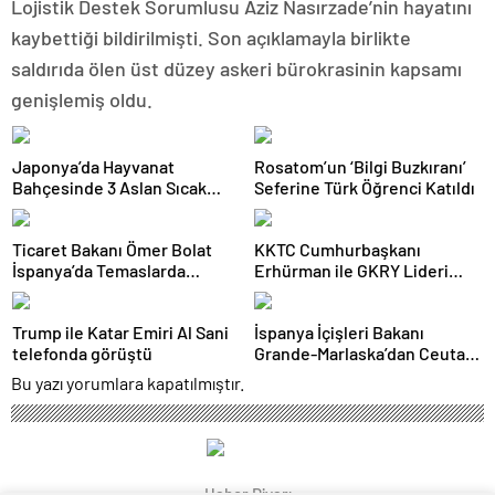
Lojistik Destek Sorumlusu Aziz Nasırzade’nin hayatını
kaybettiği bildirilmişti. Son açıklamayla birlikte
saldırıda ölen üst düzey askeri bürokrasinin kapsamı
genişlemiş oldu.
Japonya’da Hayvanat
Rosatom’un ‘Bilgi Buzkıranı’
Bahçesinde 3 Aslan Sıcak
Seferine Türk Öğrenci Katıldı
Çarpması Şüphesiyle Öldü
Ticaret Bakanı Ömer Bolat
KKTC Cumhurbaşkanı
İspanya’da Temaslarda
Erhürman ile GKRY Lideri
Bulundu: Hedef 25 Milyar
Hristodulidis 26 Ağustos’ta
Dolar Ticaret Hacmi
Görüşecek
Trump ile Katar Emiri Al Sani
İspanya İçişleri Bakanı
telefonda görüştü
Grande-Marlaska’dan Ceuta
Açıklaması
Bu yazı yorumlara kapatılmıştır.
Haber Diyarı