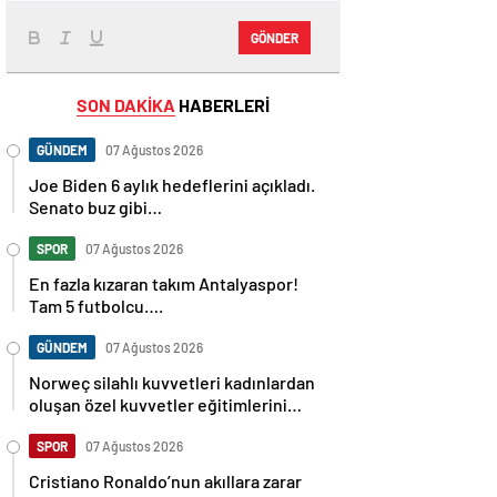
GÖNDER
SON DAKİKA
HABERLERİ
GÜNDEM
07 Ağustos 2026
Joe Biden 6 aylık hedeflerini açıkladı.
Senato buz gibi…
SPOR
07 Ağustos 2026
En fazla kızaran takım Antalyaspor!
Tam 5 futbolcu….
GÜNDEM
07 Ağustos 2026
Norweç silahlı kuvvetleri kadınlardan
oluşan özel kuvvetler eğitimlerini
başlattı.
SPOR
07 Ağustos 2026
Cristiano Ronaldo’nun akıllara zarar