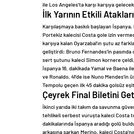
ile Los Angeles’ta karşı karşıya gelecek
İlk Yarının Etkili Atakl
Karşılaşmaya baskılı başlayan İspanya, 
Portekiz kalecisi Costa gole izin vermed
karşıya kalan Oyarzabal’ın şutu az farkla 
geliştirdi; Bruno Fernandes’in pasında
sert şutunu kaleci Simon kornere çeldi
İspanya 16. dakikada Yamal ve Baena ile
ve Ronaldo, 41’de ise Nuno Mendes’in ü
Tempolu geçen ilk 45 dakika golsüz eşi
Çeyrek Final Biletini Ge
İkinci yarıda iki takım da savunma güven
tehlikeli serbest vuruşta kaleci Costa
dakikalarında İspanya aradığı golü buld
arkasına sarkan Merino, kaleci Costa’n