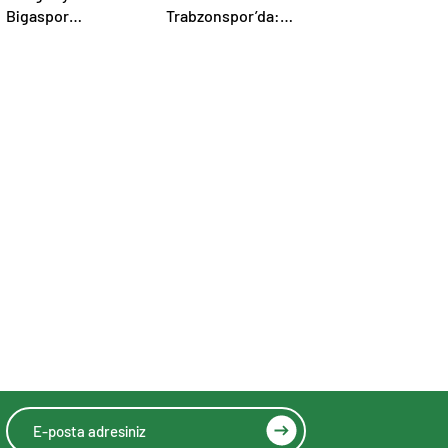
Bigaspor
Trabzonspor’da:
kadrosunu 3
Papara Park’ta
oyuncuyla
Görkemli İmza
güçlendirdi
Töreni