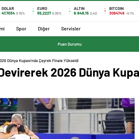
DOLAR
EURO
ALTIN
BITCOIN
47,7034
55,2227
6.648,15
3084748
0.15%
0.35%
2,40
-0.1%
mi
Spor
Diğer
Servisler
Puan Durumu
2026 Dünya Kupası’nda Çeyrek Finale Yükseldi
i Devirerek 2026 Dünya Kup