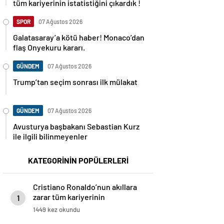
tüm kariyerinin istatistiğini çıkardık !
SPOR
07 Ağustos 2026
Galatasaray’a kötü haber! Monaco’dan
flaş Onyekuru kararı.
GÜNDEM
07 Ağustos 2026
Trump’tan seçim sonrası ilk mülakat
GÜNDEM
07 Ağustos 2026
Avusturya başbakanı Sebastian Kurz
ile ilgili bilinmeyenler
KATEGORİNİN POPÜLERLERİ
Cristiano Ronaldo’nun akıllara
zarar tüm kariyerinin
1
istatistiğini çıkardık !
1449 kez okundu