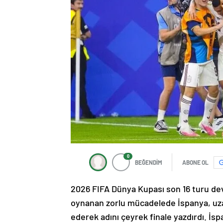
0
BEĞENDİM
ABONE OL
2026 FIFA Dünya Kupası son 16 turu de
oynanan zorlu mücadelede İspanya, uza
ederek adını çeyrek finale yazdırdı. İ