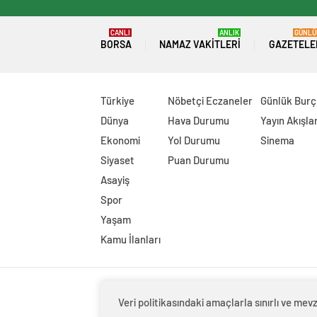
CANLI
ANLIK
GÜNLÜ
BORSA
NAMAZ VAKITLERI
GAZETELE
Türkiye
Nöbetçi Eczaneler
Günlük Burç
Dünya
Hava Durumu
Yayın Akışlar
Ekonomi
Yol Durumu
Sinema
Siyaset
Puan Durumu
Asayiş
Spor
Yaşam
Kamu İlanları
Veri politikasındaki amaçlarla sınırlı ve m