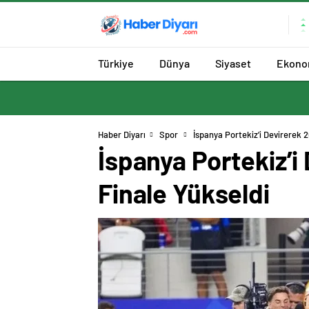
Türkiye
Dünya
Siyaset
Ekono
Haber Diyarı
Spor
İspanya Portekiz’i Devirerek 
İspanya Portekiz’
Finale Yükseldi