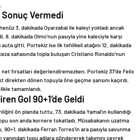
.
arı Sonuç Vermedi
henüz 3. dakikada Oyarzabal ile kaleyi yokladı ancak
i. 8. dakikada Olmo’nun pasıyla yine kaleciyle karşı
auta gitti. Portekiz ise ilk tehlikeli atağını 12. dakikada
 ceza sahasında topla buluşan Cristiano Ronaldo’nun
.
 net fırsatları değerlendiremezken, Portekiz 37’de Felix
st direkten dönen topuyla öne geçme şansını kaçırdı.
tlikle tamamlandı.
tiren Gol 90+1’de Geldi
liğini ön planda tuttu. 73. dakikada Yamal’ın kullandığı
 topu son anda kornere tokatladı. Müsabakanın uzatma
u. 90+1. dakikada Ferran Torres’in ara pasıyla savunma
ın yanından topu ağlara göndererek takımını çeyrek