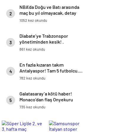
NBA’da Doğu ve Batı arasında
maç bu yıl olmayacak, detay
2
haberimizde.
1052 kez okundu
Diabate’ye Trabzonspor
yönetiminden kesik! .
3
861 kez okundu
En fazla kızaran takım
Antalyaspor! Tam 5 futbolcu….
4
782 kez okundu
Galatasaray’a kötü haber!
Monaco’dan flaş Onyekuru
5
kararı.
735 kez okundu