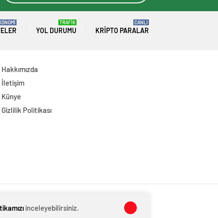
KONOMİ
TRAFİK
CANLI
TELER
YOL DURUMU
KRIPTO PARALAR
Hakkımızda
İletişim
Künye
Gizlilik Politikası
itikamızı
inceleyebilirsiniz.