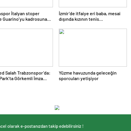
por İtalyan stoper
İzmir’de itfaiye eri baba, mesai
e Guarino’yu kadrosuna
dışında kızının tenis
antrenörlüğünü yapıyor
d Salah Trabzonspor’da:
Yüzme havuzunda geleceğin
Park’ta Görkemli İmza
sporcuları yetişiyor
cel olarak e-postanızdan takip edebilirsiniz !