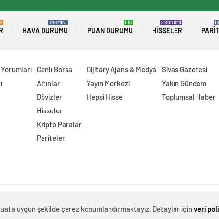
K
TAHMİNİ
LİG
EKONOMİ
E
R
HAVA DURUMU
PUAN DURUMU
HISSELER
PARI
 Yorumları
Canlı Borsa
Dijitary Ajans & Medya
Sivas Gazetesi
ı
Altınlar
Yayın Merkezi
Yakın Gündem
Dövizler
Hepsi Hisse
Toplumsal Haber
Hisseler
Kripto Paralar
Pariteler
evzuata uygun şekilde çerez konumlandırmaktayız. Detaylar için
veri pol