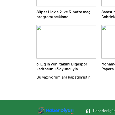
Süper Lig’de 2. ve 3. hafta maç
Samsuns
programı açıklandı
Gabriel
kattı
3. Lig’in yeni takımı Bigaspor
Mohame
kadrosunu 3 oyuncuyla
Papara 
güçlendirdi
Töreni
Bu yazı yorumlara kapatılmıştır.
Haberleri gün