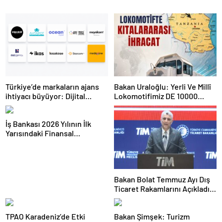
Türkiye’de markaların ajans
Bakan Uraloğlu: Yerli Ve Millî
ihtiyacı büyüyor: Dijital
Lokomotifimiz DE 10000
reklam yatırımları 158 milyar
Tanzanya’ya İhraç Edildi
TL’yi aştı
İş Bankası 2026 Yılının İlk
Yarısındaki Finansal
Sonuçlarını Açıkladı
Bakan Bolat Temmuz Ayı Dış
Ticaret Rakamlarını Açıkladı:
İhracatta Tüm Zamanların
Temmuz Rekoru
TPAO Karadeniz’de Etki
Bakan Şimşek: Turizm