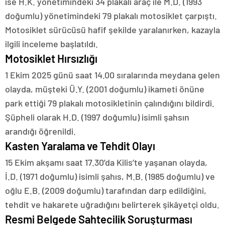
ise H.K. yönetimindeki 34 plakalı araç ile M.D. (1993
doğumlu) yönetimindeki 79 plakalı motosiklet çarpıştı.
Motosiklet sürücüsü hafif şekilde yaralanırken, kazayla
ilgili inceleme başlatıldı.
Motosiklet Hırsızlığı
1 Ekim 2025 günü saat 14.00 sıralarında meydana gelen
olayda, müşteki Ü.Y. (2001 doğumlu) ikameti önüne
park ettiği 79 plakalı motosikletinin çalındığını bildirdi.
Şüpheli olarak H.D. (1997 doğumlu) isimli şahsın
arandığı öğrenildi.
Kasten Yaralama ve Tehdit Olayı
15 Ekim akşamı saat 17.30’da Kilis’te yaşanan olayda,
İ.D. (1971 doğumlu) isimli şahıs, M.B. (1985 doğumlu) ve
oğlu E.B. (2009 doğumlu) tarafından darp edildiğini,
tehdit ve hakarete uğradığını belirterek şikâyetçi oldu.
Resmi Belgede Sahtecilik Soruşturması