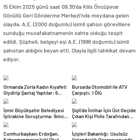
15 Ekim 2025 günü saat 09.30’da Kilis Öncüpınar
Gönüllü Geri Gönderme Merkezi’nde meydana gelen
olayda, A.E. (2000 doğumlu) isimli şahsın görevlilere
sunduğu muvafakatnamenin sahte olduğu tespit
edildi. Şüpheli, belgeyi eşi A.E. (1996 doğumlu) isimli
şahıstan aldığını beyan etti. Olayla ilgili tahkikat devam
ediyor.
Ormanda Zorla Kadın Kıyafeti
Bursa’da Otomobil ile ATV
Giydirip Şantaj Yaptılar: 6
Çarpıştı: 1 Ölü
Gözaltı
İzmir Büyükşehir Belediyesi
Şişli’de İntihar İçin Üst Geçide
İştirakine Soruşturma: İkinci
Çıkan Kişi Polis Tarafından
Dalgada 2 Gözaltı
İkna Edildi
Cumhurbaşkanı Erdoğan,
İçişleri Bakanlığı: Usulsüz
Kahramanmaraş’taki Okul
Vatandaşlık Operasyonunda 6