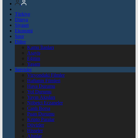
Türkiye
Dünya
Siyaset
Ekonomi
Spor
Diğer
Kamu İlanları
Asayiş
Eğitim
Yaşam
Servisler
Vizyondaki Filmler
Haftanin Filmleri
Hava Durumu
Yol Durumu
Yayın Akışları
Nöbetçi Eczaneler
Canlı Borsa
Puan Durumu
Kripto Paralar
Dövizler
Hisseler
Altınlar