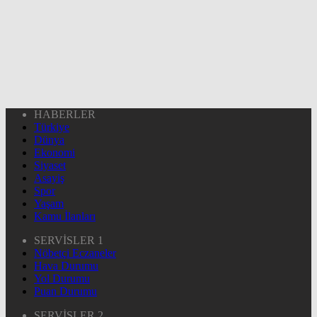
HABERLER
Türkiye
Dünya
Ekonomi
Siyaset
Asayiş
Spor
Yaşam
Kamu İlanları
SERVİSLER 1
Nöbetçi Eczaneler
Hava Durumu
Yol Durumu
Puan Durumu
SERVİSLER 2