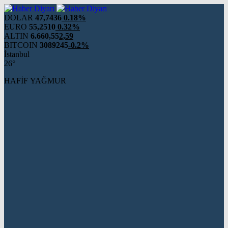
DOLAR
47,7436
0.18%
EURO
55,2510
0.32%
ALTIN
6.660,55
2,59
BITCOIN
3089245
-0.2%
İstanbul
26°
HAFİF YAĞMUR