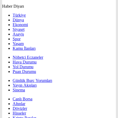
Haber Diyarı
Türkiye
Dünya
Ekonomi
Siyaset
Asayiş
Spor
Yaşam
Kamu İlanları
Nöbetçi Eczaneler
Hava Durumu
Yol Durumu
Puan Durumu
Günlük Burç Yorumları
Yayın Akışları
Sinema
Canlı Borsa
Altınlar
Dövizler
Hisseler
Kripto Paralar