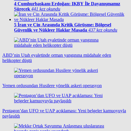
4
Cumhurbaşkanı Erdoğan: IKBY İle Dayanışmamız
Sürecek
441 kez okundu
5
İran ve Çin Arasında Kritik Görüşme: Bölgesel
Güvenlik ve Nükleer Haklar Masada
437 kez okundu
ABD’nin Utah eyaletinde orman yangınına müdahale eden
helikopter düştü
Yemen ordusundan Husilere yönelik askeri operasyon
Pentagon’dan UFO ve UAP açıklaması: Yeni belgeler kamuoyuyla
paylaşıldı