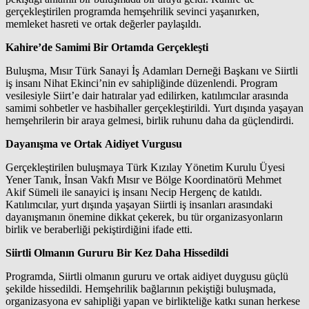
gerçekleştirilen programda hemşehrilik sevinci yaşanırken,
memleket hasreti ve ortak değerler paylaşıldı.
Kahire’de Samimi Bir Ortamda Gerçekleşti
Buluşma, Mısır Türk Sanayi İş Adamları Derneği Başkanı ve Siirtli
iş insanı Nihat Ekinci’nin ev sahipliğinde düzenlendi. Program
vesilesiyle Siirt’e dair hatıralar yad edilirken, katılımcılar arasında
samimi sohbetler ve hasbihaller gerçekleştirildi. Yurt dışında yaşayan
hemşehrilerin bir araya gelmesi, birlik ruhunu daha da güçlendirdi.
Dayanışma ve Ortak Aidiyet Vurgusu
Gerçekleştirilen buluşmaya Türk Kızılay Yönetim Kurulu Üyesi
Yener Tanık, İnsan Vakfı Mısır ve Bölge Koordinatörü Mehmet
Akif Sümeli ile sanayici iş insanı Necip Hergenç de katıldı.
Katılımcılar, yurt dışında yaşayan Siirtli iş insanları arasındaki
dayanışmanın önemine dikkat çekerek, bu tür organizasyonların
birlik ve beraberliği pekiştirdiğini ifade etti.
Siirtli Olmanın Gururu Bir Kez Daha Hissedildi
Programda, Siirtli olmanın gururu ve ortak aidiyet duygusu güçlü
şekilde hissedildi. Hemşehrilik bağlarının pekiştiği buluşmada,
organizasyona ev sahipliği yapan ve birlikteliğe katkı sunan herkese