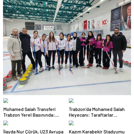
Mohamed Salah Transferi
Trabzon’da Mohamed Salah
Trabzon Yerel Basınında:
Heyecanı: Taraftarlar
‘Mısır Kralı Trabzon’da’
Mağazalara Akın Etti
İlayda Nur Çürük, U23 Avrupa
Kazım Karabekir Stadyumu