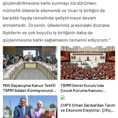
güçlendirilmesine katkı sunmayı sürdürürken,
müttefik ülkelerle ekonomik ve ticari iş birliğini de
karşılıklı fayda temelinde geliştirmeye devam
etmektedir. Zirvenin, ülkelerimiz arasındaki dostane
ilişkilerin ve çok boyutlu iş birliğinin daha da
güçlenmesine katkı sağlamasını temenni ediyorum.”
Milli Dayanışma Kanun Teklifi
TBMM Genel Kurulu’nda
TBMM Adalet Komisyonunda
Çocuk Koruma Kanunu
kabul edildi
teklifinde yeni maddeler
kabul edildi
CHP’li Orhan Sarıbal’dan Tarım
ve Ekonomi Eleştirisi: Çiftçi
Kaderiyle Baş Başa Kaldı