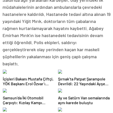
müdahalelerinin ardından ambulanslarla çevredeki
hastanelere kaldırıldı. Hastanede tedavi altına alınan 19
yaşındaki Yiğit Mırık, doktorların tüm çabalarına
rağmen kurtarılamayarak hayatını kaybetti. Ağabey
Emirhan Mırık’ın ise hastanedeki tedavisinin devam
ettiği öğrenildi. Polis ekipleri, saldırıyı
gerçekleştirerek olay yerinden kaçan kar maskeli
şüphelilerin yakalanması için geniş çaplı çalışma
başlattı.
İçişleri Bakanı Mustafa Çiftçi,
Şırnak’ta Patpat Şarampole
YÖK Başkanı Erol Özvar’ı
Devrildi: 22 Yaşındaki Ayşe
Ziyaret Etti
Ece Hayatını Kaybetti, 3 Yaralı
Samsun’da İki Otomobil
Ay ve Satürn Van semalarında
Çarpıştı: Kızılay Kampı
aynı karede buluştu
Alanına Savrulan Araçtaki 1
Kişi Yaralandı