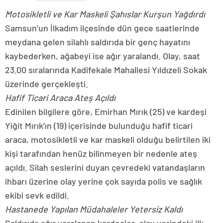
Motosikletli ve Kar Maskeli Şahıslar Kurşun Yağdırdı
Samsun’un İlkadım ilçesinde dün gece saatlerinde
meydana gelen silahlı saldırıda bir genç hayatını
kaybederken, ağabeyi ise ağır yaralandı. Olay, saat
23.00 sıralarında Kadifekale Mahallesi Yıldızeli Sokak
üzerinde gerçekleşti.
Hafif Ticari Araca Ateş Açıldı
Edinilen bilgilere göre, Emirhan Mırık (25) ve kardeşi
Yiğit Mırık’ın (19) içerisinde bulunduğu hafif ticari
araca, motosikletli ve kar maskeli olduğu belirtilen iki
kişi tarafından henüz bilinmeyen bir nedenle ateş
açıldı. Silah seslerini duyan çevredeki vatandaşların
ihbarı üzerine olay yerine çok sayıda polis ve sağlık
ekibi sevk edildi.
Hastanede Yapılan Müdahaleler Yetersiz Kaldı
Saldırıda ağır yaralanan kardeşler, olay yerindeki ilk