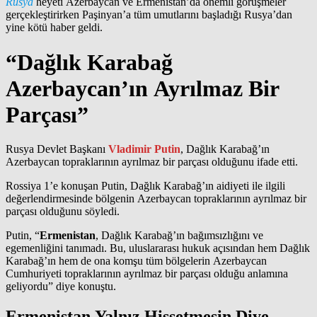
Rusya
heyeti Azerbaycan ve Ermenistan’da önemli görüşmeler
gerçekleştirirken Paşinyan’a tüm umutlarını başladığı Rusya’dan
yine kötü haber geldi.
“Dağlık Karabağ
Azerbaycan’ın Ayrılmaz Bir
Parçası”
Rusya Devlet Başkanı
Vladimir Putin
, Dağlık Karabağ’ın
Azerbaycan topraklarının ayrılmaz bir parçası olduğunu ifade etti.
Rossiya 1’e konuşan Putin, Dağlık Karabağ’ın aidiyeti ile ilgili
değerlendirmesinde bölgenin Azerbaycan topraklarının ayrılmaz bir
parçası olduğunu söyledi.
Putin, “
Ermenistan
, Dağlık Karabağ’ın bağımsızlığını ve
egemenliğini tanımadı. Bu, uluslararası hukuk açısından hem Dağlık
Karabağ’ın hem de ona komşu tüm bölgelerin Azerbaycan
Cumhuriyeti topraklarının ayrılmaz bir parçası olduğu anlamına
geliyordu” diye konuştu.
Ermenistan Yalnız Hissetmesin Diye