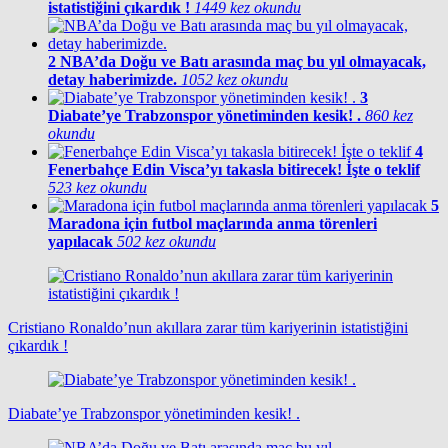
istatistiğini çıkardık !
1449 kez okundu
2
NBA’da Doğu ve Batı arasında maç bu yıl olmayacak,
detay haberimizde.
1052 kez okundu
3
Diabate’ye Trabzonspor yönetiminden kesik! .
860 kez
okundu
4
Fenerbahçe Edin Visca’yı takasla bitirecek! İşte o teklif
523 kez okundu
5
Maradona için futbol maçlarında anma törenleri
yapılacak
502 kez okundu
Cristiano Ronaldo’nun akıllara zarar tüm kariyerinin istatistiğini
çıkardık !
Diabate’ye Trabzonspor yönetiminden kesik! .