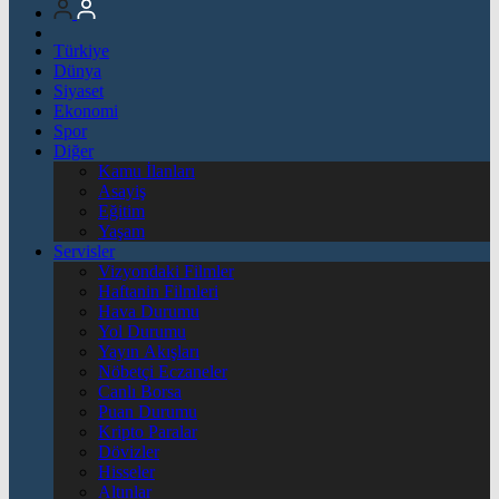
Türkiye
Dünya
Siyaset
Ekonomi
Spor
Diğer
Kamu İlanları
Asayiş
Eğitim
Yaşam
Servisler
Vizyondaki Filmler
Haftanin Filmleri
Hava Durumu
Yol Durumu
Yayın Akışları
Nöbetçi Eczaneler
Canlı Borsa
Puan Durumu
Kripto Paralar
Dövizler
Hisseler
Altınlar