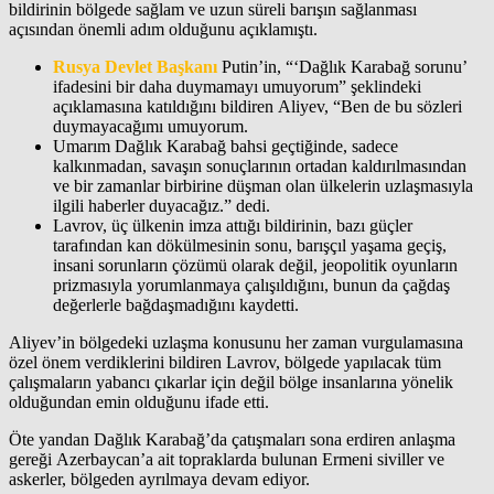
bildirinin bölgede sağlam ve uzun süreli barışın sağlanması
açısından önemli adım olduğunu açıklamıştı.
Rusya Devlet Başkanı
Putin’in, “‘Dağlık Karabağ sorunu’
ifadesini bir daha duymamayı umuyorum” şeklindeki
açıklamasına katıldığını bildiren Aliyev, “Ben de bu sözleri
duymayacağımı umuyorum.
Umarım Dağlık Karabağ bahsi geçtiğinde, sadece
kalkınmadan, savaşın sonuçlarının ortadan kaldırılmasından
ve bir zamanlar birbirine düşman olan ülkelerin uzlaşmasıyla
ilgili haberler duyacağız.” dedi.
Lavrov, üç ülkenin imza attığı bildirinin, bazı güçler
tarafından kan dökülmesinin sonu, barışçıl yaşama geçiş,
insani sorunların çözümü olarak değil, jeopolitik oyunların
prizmasıyla yorumlanmaya çalışıldığını, bunun da çağdaş
değerlerle bağdaşmadığını kaydetti.
Aliyev’in bölgedeki uzlaşma konusunu her zaman vurgulamasına
özel önem verdiklerini bildiren Lavrov, bölgede yapılacak tüm
çalışmaların yabancı çıkarlar için değil bölge insanlarına yönelik
olduğundan emin olduğunu ifade etti.
Öte yandan Dağlık Karabağ’da çatışmaları sona erdiren anlaşma
gereği Azerbaycan’a ait topraklarda bulunan Ermeni siviller ve
askerler, bölgeden ayrılmaya devam ediyor.