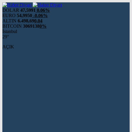
DOLAR
47,5991
0.06%
EURO
54,9950
-0.06%
ALTIN
6.498,69
0,04
BITCOIN
3069138
0%
İstanbul
29°
AÇIK