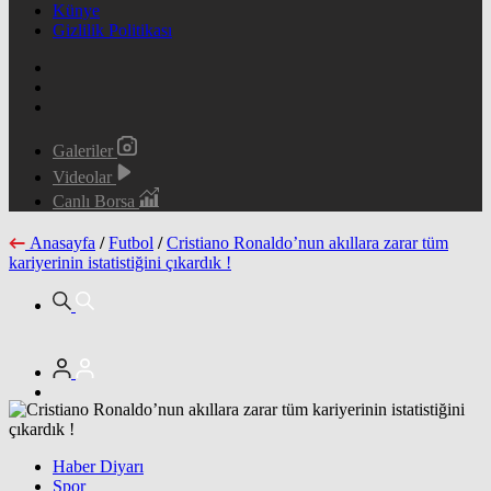
Künye
Gizlilik Politikası
Galeriler
Videolar
Canlı Borsa
Anasayfa
/
Futbol
/
Cristiano Ronaldo’nun akıllara zarar tüm
kariyerinin istatistiğini çıkardık !
Haber Diyarı
Spor