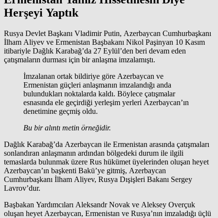
Herşeyi Yaptık
Rusya Devlet Başkanı Vladimir Putin, Azerbaycan Cumhurbaşkanı
İlham Aliyev ve Ermenistan Başbakanı Nikol Paşinyan 10 Kasım
itibariyle Dağlık Karabağ’da 27 Eylül’den beri devam eden
çatışmaların durması için bir anlaşma imzalamıştı.
İmzalanan ortak bildiriye göre Azerbaycan ve
Ermenistan güçleri anlaşmanın imzalandığı anda
bulundukları noktalarda kaldı. Böylece çatışmalar
esnasında ele geçirdiği yerleşim yerleri Azerbaycan’ın
denetimine geçmiş oldu.
Bu bir alıntı metin örneğidir.
Dağlık Karabağ’da Azerbaycan ile Ermenistan arasında çatışmaları
sonlandıran anlaşmanın ardından bölgedeki durum ile ilgili
temaslarda bulunmak üzere Rus hükümet üyelerinden oluşan heyet
Azerbaycan’ın başkenti Bakü’ye gitmiş, Azerbaycan
Cumhurbaşkanı İlham Aliyev, Rusya Dışişleri Bakanı Sergey
Lavrov’dur.
Başbakan Yardımcıları Aleksandr Novak ve Aleksey Overçuk
oluşan heyet Azerbaycan, Ermenistan ve Rusya’nın imzaladığı üçlü