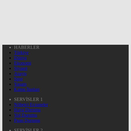
HABERLER
Türkiye
Dünya
Ekonomi
Siyaset
Asayiş
Spor
Yaşam
Kamu İlanları
SERVİSLER 1
Nöbetçi Eczaneler
Hava Durumu
Yol Durumu
Puan Durumu
SERVİSLER 2