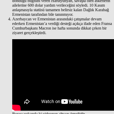
döndüğü bilgisini veren Harutyunyan, savaşta ölen askerlerin
ailelerine 600 dolar yardım verileceğini söyledi. 10 Kasım
anlaşmasıyla statüsü tamamen belirsiz kalan Dağlık Karabağ
Ermenistan tarafından bile tanınmıyor.
Azerbaycan ve Ermenistan arasındaki çatışmalar devam
ederken Ermenistan’a verdiği desteği açıkça ifade eden Fransa
Cumhurbaşkanı Macron ise hafta sonunda dikkat çeken bir
ziyaret gerçekleştirdi.
Burası yukarıda ki videonun altyazı örneğidir.