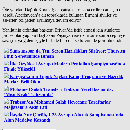
Öte yandan Dağlık Karabağ’da çatışmaları sona erdiren anlaşma
gereği Azerbaycan’a ait topraklarda bulunan Ermeni siviller ve
askerler, bölgeden ayrılmaya devam ediyor.
Yenilginin ardından başkent Erivan’da istifa etmesi için günlerce
protestolar yapılan Başbakan Paşinyan ise uzun süre sonra cepheye
savaşmaya giden eşiyle birlikte bir cenaze töreninde görüntülendi.
Samsunspor’da Yeni Sezon Hazırlıkları Sürüyor: Thorsten
Fink Yönetiminde İdman
İlke Özyüksel Avrupa Modern Pentatlon Şampiyonası’nda
Finale Yükseldi
Karşıyaka’nın Topuk Yaylası Kamp Programı ve Hazırlık
Maçları Belli Oldu
Mohamed Salah Transferi Trabzon Yerel Basınında:
‘Mısır Kralı Trabzon’da’
Trabzon’da Mohamed Salah Heyecanı: Taraftarlar
Mağazalara Akın Etti
İlayda Nur Çürük, U23 Avrupa Atıcılık Şampiyonası’nda
Altın Madalya Kazandı