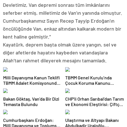
Devletimiz, Van depremi sonrası tüm imkânlarını
seferber etmiş, milletimiz de Van’ın yanında olmuştur.
Cumhurbaşkanımız Sayın Recep Tayyip Erdoğan’ın
öncülüğünde Van, enkaz altından kalkarak modern bir
kent haline gelmiştir.”
Kayatürk, deprem başta olmak üzere yangın, sel ve
diğer afetlerde hayatını kaybeden vatandaşlara
Allah’tan rahmet dileyerek mesajını tamamladı.
Milli Dayanışma Kanun Teklifi
TBMM Genel Kurulu’nda
TBMM Adalet Komisyonunda
Çocuk Koruma Kanunu
kabul edildi
teklifinde yeni maddeler
kabul edildi
Bakan Göktaş, Van’da Bir Dizi
CHP’li Orhan Sarıbal’dan Tarım
Temasta Bulundu
ve Ekonomi Eleştirisi: Çiftçi
Kaderiyle Baş Başa Kaldı
Cumhurbaşkanı Erdoğan:
Ulaştırma ve Altyapı Bakanı
Millî Dayanışma ve Toplumsal
Abdulkadir Uraloğlu,