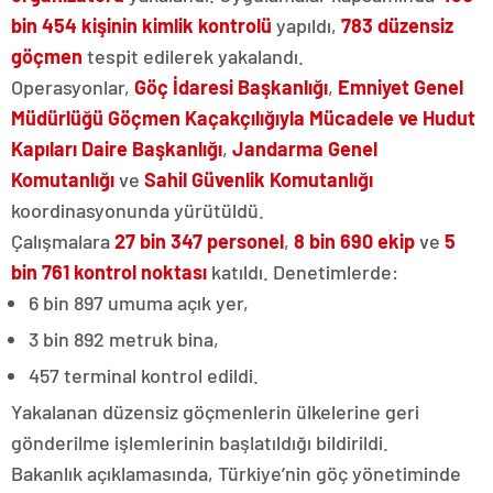
bin 454 kişinin kimlik kontrolü
yapıldı,
783 düzensiz
göçmen
tespit edilerek yakalandı.
Operasyonlar,
Göç İdaresi Başkanlığı
,
Emniyet Genel
Müdürlüğü Göçmen Kaçakçılığıyla Mücadele ve Hudut
Kapıları Daire Başkanlığı
,
Jandarma Genel
Komutanlığı
ve
Sahil Güvenlik Komutanlığı
koordinasyonunda yürütüldü.
Çalışmalara
27 bin 347 personel
,
8 bin 690 ekip
ve
5
bin 761 kontrol noktası
katıldı. Denetimlerde:
6 bin 897 umuma açık yer,
3 bin 892 metruk bina,
457 terminal kontrol edildi.
Yakalanan düzensiz göçmenlerin ülkelerine geri
gönderilme işlemlerinin başlatıldığı bildirildi.
Bakanlık açıklamasında, Türkiye’nin göç yönetiminde