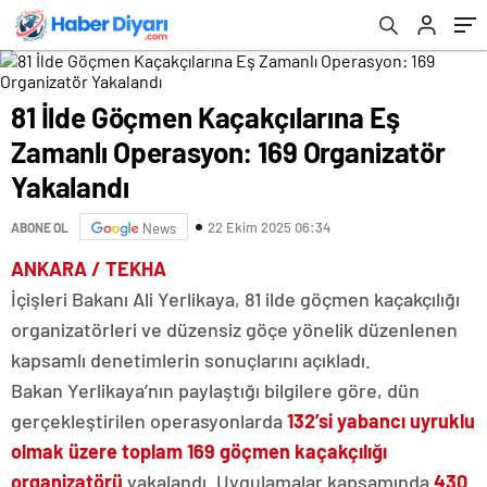
81 İlde Göçmen Kaçakçılarına Eş
Zamanlı Operasyon: 169 Organizatör
Yakalandı
22 Ekim 2025 06:34
ABONE OL
News
ANKARA / TEKHA
İçişleri Bakanı Ali Yerlikaya, 81 ilde göçmen kaçakçılığı
organizatörleri ve düzensiz göçe yönelik düzenlenen
kapsamlı denetimlerin sonuçlarını açıkladı.
Bakan Yerlikaya’nın paylaştığı bilgilere göre, dün
gerçekleştirilen operasyonlarda
132’si yabancı uyruklu
olmak üzere toplam 169 göçmen kaçakçılığı
organizatörü
yakalandı. Uygulamalar kapsamında
430