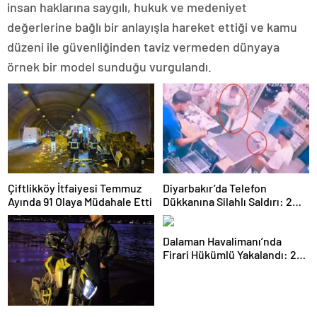
insan haklarına saygılı, hukuk ve medeniyet
değerlerine bağlı bir anlayışla hareket ettiği ve kamu
düzeni ile güvenliğinden taviz vermeden dünyaya
örnek bir model sunduğu vurgulandı.
Çiftlikköy İtfaiyesi Temmuz
Diyarbakır’da Telefon
Ayında 91 Olaya Müdahale Etti
Dükkanına Silahlı Saldırı: 2
Kişiyi Yaralayan Şüpheli
Tutuklandı
Dalaman Havalimanı’nda
Firari Hükümlü Yakalandı: 22
Yıl Hapis Cezası Bulunuyordu