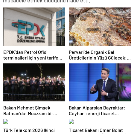
mücadele etmek olduğunu ifade etti.
EPDK’dan Petrol Ofisi
Pervari’de Organik Bal
terminalleri için yeni tarife
Üreticilerinin Yüzü Gülecek:
kararı
Bu Yıl Rekolte İyi Seviyede
Bekleniyor
Bakan Mehmet Şimşek
Bakan Alparslan Bayraktar:
Batman’da: Muazzam bir
Ceyhan’ı enerji ticaret
hizmet fırtınası var
merkezi yapacağız
Türk Telekom 2026 İkinci
Ticaret Bakanı Ömer Bolat