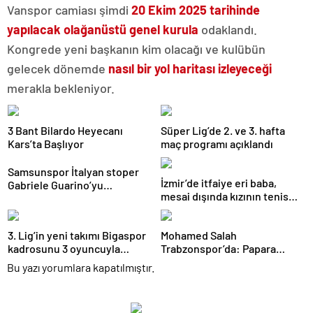
Vanspor camiası şimdi
20 Ekim 2025 tarihinde
yapılacak olağanüstü genel kurula
odaklandı.
Kongrede yeni başkanın kim olacağı ve kulübün
gelecek dönemde
nasıl bir yol haritası izleyeceği
merakla bekleniyor.
3 Bant Bilardo Heyecanı
Süper Lig’de 2. ve 3. hafta
Kars’ta Başlıyor
maç programı açıklandı
Samsunspor İtalyan stoper
İzmir’de itfaiye eri baba,
Gabriele Guarino’yu
mesai dışında kızının tenis
kadrosuna kattı
antrenörlüğünü yapıyor
3. Lig’in yeni takımı Bigaspor
Mohamed Salah
kadrosunu 3 oyuncuyla
Trabzonspor’da: Papara
güçlendirdi
Park’ta Görkemli İmza Töreni
Bu yazı yorumlara kapatılmıştır.