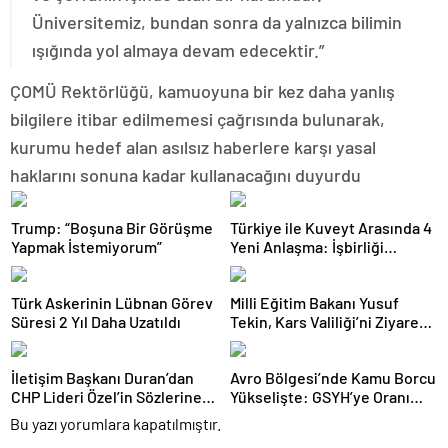
Üniversitemiz, bundan sonra da yalnızca bilimin
ışığında yol almaya devam edecektir.”
ÇOMÜ Rektörlüğü, kamuoyuna bir kez daha yanlış
bilgilere itibar edilmemesi çağrısında bulunarak,
kurumu hedef alan asılsız haberlere karşı yasal
haklarını sonuna kadar kullanacağını duyurdu
Trump: “Boşuna Bir Görüşme
Türkiye ile Kuveyt Arasında 4
Yapmak İstemiyorum”
Yeni Anlaşma: İşbirliği
Güçleniyor
Türk Askerinin Lübnan Görev
Milli Eğitim Bakanı Yusuf
Süresi 2 Yıl Daha Uzatıldı
Tekin, Kars Valiliği’ni Ziyaret
Etti
İletişim Başkanı Duran’dan
Avro Bölgesi’nde Kamu Borcu
CHP Lideri Özel’in Sözlerine
Yükselişte: GSYH’ye Oranı
Sert Tepki
Yüzde 88,2’ye Ulaştı
Bu yazı yorumlara kapatılmıştır.