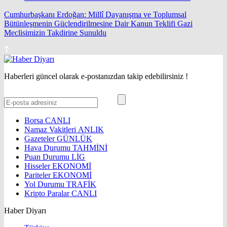
Cumhurbaşkanı Erdoğan: Millî Dayanışma ve Toplumsal
Bütünleşmenin Güçlendirilmesine Dair Kanun Teklifi Gazi
Meclisimizin Takdirine Sunuldu
Haberleri güncel olarak e-postanızdan takip edebilirsiniz !
Borsa
CANLI
Namaz Vakitleri
ANLIK
Gazeteler
GÜNLÜK
Hava Durumu
TAHMİNİ
Puan Durumu
LİG
Hisseler
EKONOMİ
Pariteler
EKONOMİ
Yol Durumu
TRAFİK
Kripto Paralar
CANLI
Haber Diyarı