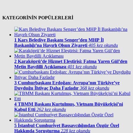
KATEGORİNİN POPÜLERLERİ
1
Kars Belediye Başkanı Senger’den MHP İl
Başkanlığı’na Hayırlı Olsun Ziyareti
405 kez okundu
2
Karaköprü’de Hizmet Eleştirisi: Fatma Yaren Gül’den
Metin Baydilli Açıklaması
401 kez okundu
3
Cumhurbaşkanı Erdoğan: Avrupa’nın Türkiye’ye
Duyduğu İhtiyaç Daha Fazladır
368 kez okundu
4
TBMM Başkanı Kurtulmuş, Vietnam Büyükelçisi’ni
Kabul Etti
262 kez okundu
5
İstanbul Cumhuri̇yet Başsavcılığından Özgür Özel
Hakkında Soruşturma
228 kez okundu