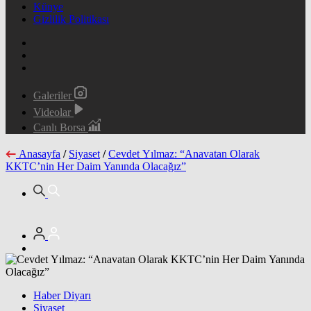
Künye
Gizlilik Politikası
Galeriler
Videolar
Canlı Borsa
Anasayfa
/
Siyaset
/
Cevdet Yılmaz: “Anavatan Olarak
KKTC’nin Her Daim Yanında Olacağız”
Haber Diyarı
Siyaset