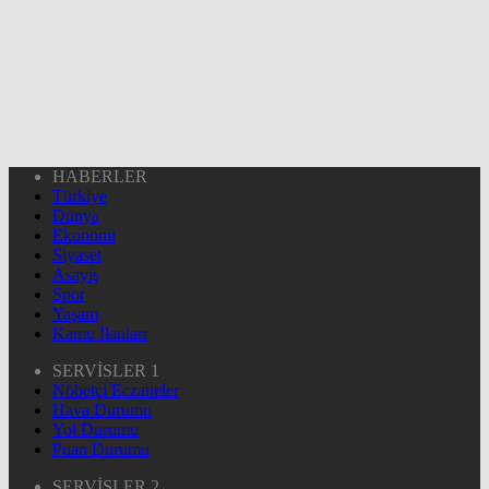
HABERLER
Türkiye
Dünya
Ekonomi
Siyaset
Asayiş
Spor
Yaşam
Kamu İlanları
SERVİSLER 1
Nöbetçi Eczaneler
Hava Durumu
Yol Durumu
Puan Durumu
SERVİSLER 2