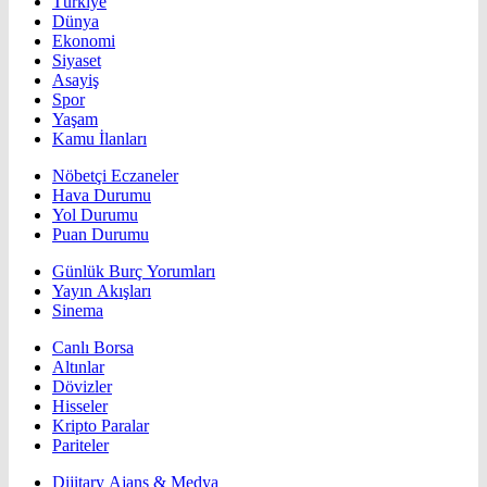
Türkiye
Dünya
Ekonomi
Siyaset
Asayiş
Spor
Yaşam
Kamu İlanları
Nöbetçi Eczaneler
Hava Durumu
Yol Durumu
Puan Durumu
Günlük Burç Yorumları
Yayın Akışları
Sinema
Canlı Borsa
Altınlar
Dövizler
Hisseler
Kripto Paralar
Pariteler
Dijitary Ajans & Medya