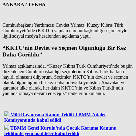
ANKARA / TEKHA
Cumhurbaşkanı Yardımcısı Cevdet Yılmaz, Kuzey Kıbrıs Türk
Cumhuriyeti’nde (KKTC) yapılan cumhurbaşkanlığı seçimleriyle
ilgili sosyal medya hesabından açıklama yaptı.
“KKTC’nin Devlet ve Seçmen Olgunluğu Bir Kez
Daha Görüldü”
Yılmaz açıklamasında, “Kuzey Kıbrıs Türk Cumhuriyeti’nde bugün
düzenlenen Cumhurbaşkanlığı seçimlerinin Kıbrıs Türk halkına
hayırlı olmasını diliyorum. Seçimler, KKTC’nin devlet ve seçmen
olarak olgunluğunu bir kez daha ortaya koymuştur. Anavatan ve
garantör ülke olarak, her daim KKTC’nin ve Kıbrıs Türkü’nün
yanında olmaya devam edeceğiz” ifadelerini kullandı.
Milli Dayanışma Kanun Teklifi TBMM Adalet
Komisyonunda kabul edildi
TBMM Genel Kurulu’nda Çocuk Koruma Kanunu
teklifinde yeni maddeler kabul edildi