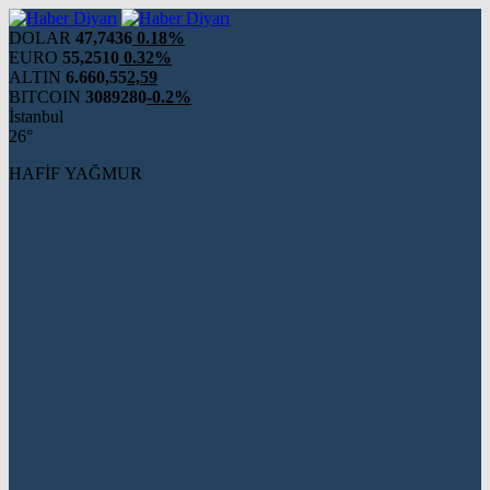
DOLAR
47,7436
0.18%
EURO
55,2510
0.32%
ALTIN
6.660,55
2,59
BITCOIN
3089280
-0.2%
İstanbul
26°
HAFİF YAĞMUR