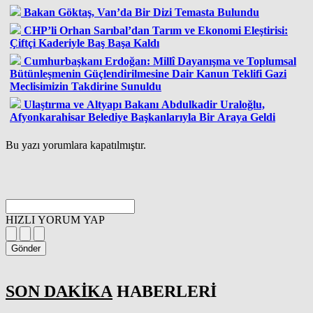
Bakan Göktaş, Van’da Bir Dizi Temasta Bulundu
CHP’li Orhan Sarıbal’dan Tarım ve Ekonomi Eleştirisi:
Çiftçi Kaderiyle Baş Başa Kaldı
Cumhurbaşkanı Erdoğan: Millî Dayanışma ve Toplumsal
Bütünleşmenin Güçlendirilmesine Dair Kanun Teklifi Gazi
Meclisimizin Takdirine Sunuldu
Ulaştırma ve Altyapı Bakanı Abdulkadir Uraloğlu,
Afyonkarahisar Belediye Başkanlarıyla Bir Araya Geldi
Bu yazı yorumlara kapatılmıştır.
HIZLI YORUM YAP
Gönder
SON DAKİKA
HABERLERİ