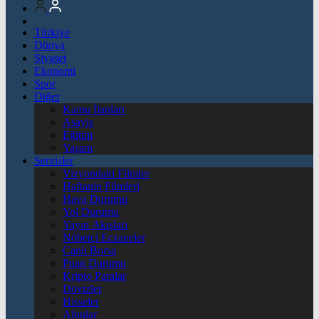
Türkiye
Dünya
Siyaset
Ekonomi
Spor
Diğer
Kamu İlanları
Asayiş
Eğitim
Yaşam
Servisler
Vizyondaki Filmler
Haftanin Filmleri
Hava Durumu
Yol Durumu
Yayın Akışları
Nöbetçi Eczaneler
Canlı Borsa
Puan Durumu
Kripto Paralar
Dövizler
Hisseler
Altınlar