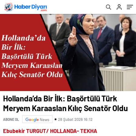
Hollanda’da Bir İlk: Başörtülü Türk
Meryem Karaaslan Kılıç Senatör Oldu
28 Şubat 2026 16:12
ABONE OL
News
Ebubekir TURGUT/ HOLLANDA- TEKHA