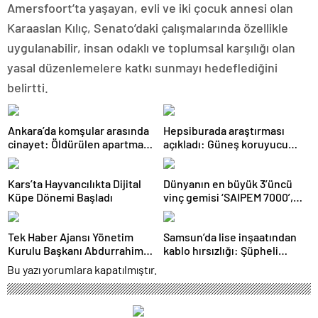
Amersfoort’ta yaşayan, evli ve iki çocuk annesi olan
Karaaslan Kılıç, Senato’daki çalışmalarında özellikle
uygulanabilir, insan odaklı ve toplumsal karşılığı olan
yasal düzenlemelere katkı sunmayı hedeflediğini
belirtti.
Ankara’da komşular arasında
Hepsiburada araştırması
cinayet: Öldürülen apartman
açıkladı: Güneş koruyucu
yöneticisi son yolculuğuna
satışları yüzde 50 arttı
uğurlandı
Kars’ta Hayvancılıkta Dijital
Dünyanın en büyük 3’üncü
Küpe Dönemi Başladı
vinç gemisi ‘SAIPEM 7000’,
1915 Çanakkale Köprüsü’nün
altından geçti
Tek Haber Ajansı Yönetim
Samsun’da lise inşaatından
Kurulu Başkanı Abdurrahim
kablo hırsızlığı: Şüpheli
Solmaz’dan Adıyaman
yakalandı
Bu yazı yorumlara kapatılmıştır.
Cumhuriyet Başsavcısı Özgür
Celbek’e Hayırlı Olsun Ziyareti