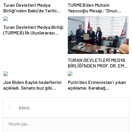
Turan Devletleri Medya
TURMEB’den Muhsin
Birliği’nden Bakü’de Tarihi
Yazıcıoğlu Mesajı: “Onun
Adım
Büyük Birlik İdeali Türk
Dünyasına Işık Tutuyor”
Turan Devletleri Medya Birliği
(TURMEB) İlk Uluslararası
Medya Buluşmasını Bakü’de
Gerçekleştiriyor
TURAN DEVLETLERİ MEDYA
BİRLİĞİ’NDEN PROF. DR. EMİN
SERİN’E ZİYARET
Joe Biden 6 aylık hedeflerini
Putin’den Ermenistan’ı yıkan
açıkladı. Senato buz gibi…
açıklama: Karabağ
Azerbaycan’ın ayrılmaz bir
parçasıdır!