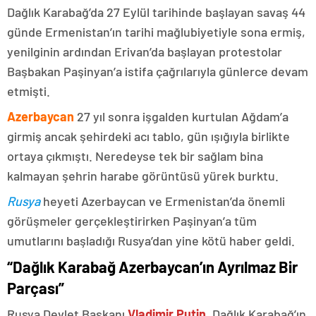
Dağlık Karabağ’da 27 Eylül tarihinde başlayan savaş 44
günde Ermenistan’ın tarihi mağlubiyetiyle sona ermiş,
yenilginin ardından Erivan’da başlayan protestolar
Başbakan Paşinyan’a istifa çağrılarıyla günlerce devam
etmişti.
Azerbaycan
27 yıl sonra işgalden kurtulan Ağdam’a
girmiş ancak şehirdeki acı tablo, gün ışığıyla birlikte
ortaya çıkmıştı. Neredeyse tek bir sağlam bina
kalmayan şehrin harabe görüntüsü yürek burktu.
Rusya
heyeti Azerbaycan ve Ermenistan’da önemli
görüşmeler gerçekleştirirken Paşinyan’a tüm
umutlarını başladığı Rusya’dan yine kötü haber geldi.
“Dağlık Karabağ Azerbaycan’ın Ayrılmaz Bir
Parçası”
Rusya Devlet Başkanı
Vladimir Putin
, Dağlık Karabağ’ın