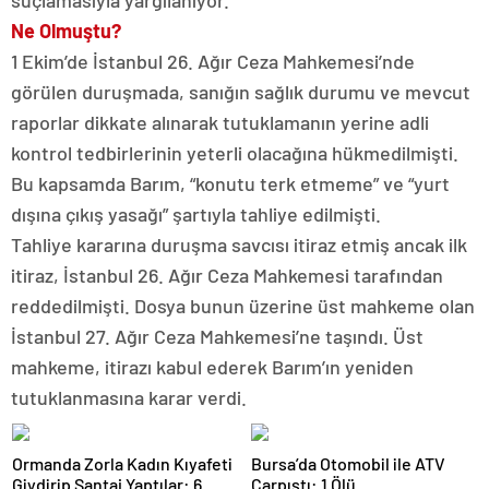
suçlamasıyla yargılanıyor.
Ne Olmuştu?
1 Ekim’de İstanbul 26. Ağır Ceza Mahkemesi’nde
görülen duruşmada, sanığın sağlık durumu ve mevcut
raporlar dikkate alınarak tutuklamanın yerine adli
kontrol tedbirlerinin yeterli olacağına hükmedilmişti.
Bu kapsamda Barım, “konutu terk etmeme” ve “yurt
dışına çıkış yasağı” şartıyla tahliye edilmişti.
Tahliye kararına duruşma savcısı itiraz etmiş ancak ilk
itiraz, İstanbul 26. Ağır Ceza Mahkemesi tarafından
reddedilmişti. Dosya bunun üzerine üst mahkeme olan
İstanbul 27. Ağır Ceza Mahkemesi’ne taşındı. Üst
mahkeme, itirazı kabul ederek Barım’ın yeniden
tutuklanmasına karar verdi.
Ormanda Zorla Kadın Kıyafeti
Bursa’da Otomobil ile ATV
Giydirip Şantaj Yaptılar: 6
Çarpıştı: 1 Ölü