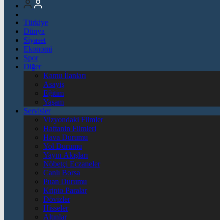
Türkiye
Dünya
Siyaset
Ekonomi
Spor
Diğer
Kamu İlanları
Asayiş
Eğitim
Yaşam
Servisler
Vizyondaki Filmler
Haftanin Filmleri
Hava Durumu
Yol Durumu
Yayın Akışları
Nöbetçi Eczaneler
Canlı Borsa
Puan Durumu
Kripto Paralar
Dövizler
Hisseler
Altınlar