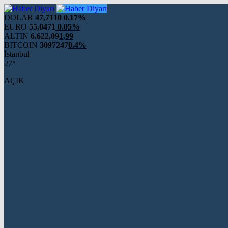
DOLAR
47,7110
0.17%
EURO
55,0471
0.05%
ALTIN
6.622,09
1,99
BITCOIN
3097247
0.4%
İstanbul
27°
AÇIK