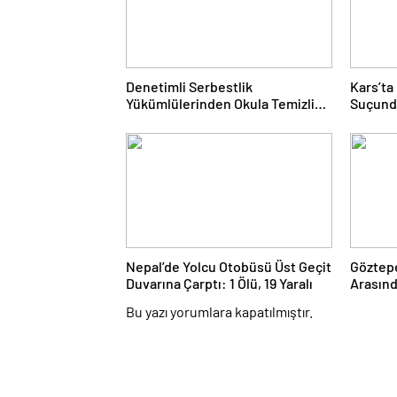
Denetimli Serbestlik
Kars’ta
Yükümlülerinden Okula Temizlik
Suçund
Desteği
JASAT 
Nepal’de Yolcu Otobüsü Üst Geçit
Göztepe
Duvarına Çarptı: 1 Ölü, 19 Yaralı
Arasınd
Hikayes
Bu yazı yorumlara kapatılmıştır.