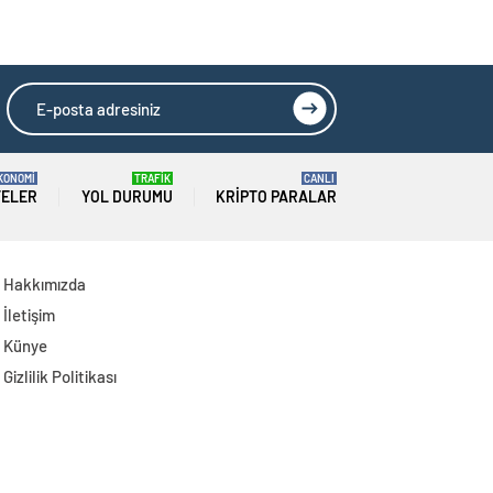
Ölü, 19 Yaralı
Yarım Kupa Hikayesi
KONOMİ
TRAFİK
CANLI
TELER
YOL DURUMU
KRIPTO PARALAR
Hakkımızda
İletişim
Künye
Gizlilik Politikası