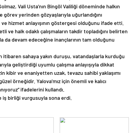
olmaz, Vali Usta’nın Bingöl Valiliği döneminde halkın
e görev yerinden gözyaşlarıyla uğurlandığını
ı ve hizmet anlayışının göstergesi olduğunu ifade etti.
etli ve halk odaklı çalışmaların takdir topladığını belirten
’da da devam edeceğine inançlarının tam olduğunu
en itibaren sahaya yakın duruşu, vatandaşlarla kurduğu
ıyla geliştirdiği uyumlu çalışma anlayışıyla dikkat
zin kibir ve enaniyetten uzak, tevazu sahibi yaklaşımı
zel örneğidir. Yalova’mız için önemli ve kalıcı
ıyoruz” ifadelerini kullandı.
ve iş birliği vurgusuyla sona erdi.