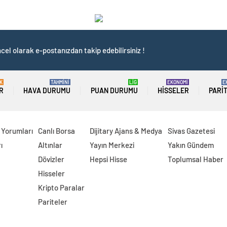
cel olarak e-postanızdan takip edebilirsiniz !
K
TAHMİNİ
LİG
EKONOMİ
E
R
HAVA DURUMU
PUAN DURUMU
HISSELER
PARI
 Yorumları
Canlı Borsa
Dijitary Ajans & Medya
Sivas Gazetesi
ı
Altınlar
Yayın Merkezi
Yakın Gündem
Dövizler
Hepsi Hisse
Toplumsal Haber
Hisseler
Kripto Paralar
Pariteler