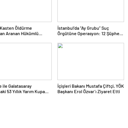
 Kasten Öldürme
İstanbul’da “Ay Grubu” Suç
an Aranan Hükümlü
Örgütüne Operasyon: 12 Şüpheli
Operasyonuyla Yakalandı
Gözaltında
 ile Galatasaray
İçişleri Bakanı Mustafa Çiftçi, YÖK
aki 53 Yıllık Yarım Kupa
Başkanı Erol Özvar’ı Ziyaret Etti
i