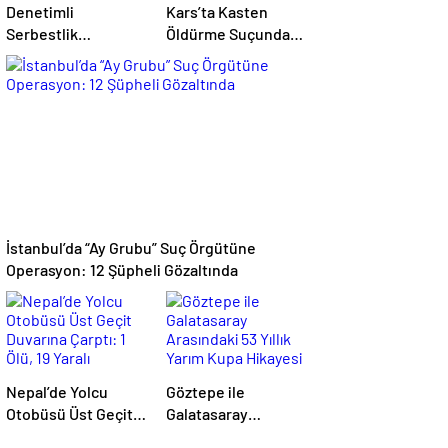
Denetimli
Kars’ta Kasten
Serbestlik
Öldürme Suçundan
Yükümlülerinden
Aranan Hükümlü
Okula Temizlik
JASAT
Desteği
Operasyonuyla
Yakalandı
İstanbul’da “Ay Grubu” Suç Örgütüne
Operasyon: 12 Şüpheli Gözaltında
Nepal’de Yolcu
Göztepe ile
Otobüsü Üst Geçit
Galatasaray
Duvarına Çarptı: 1
Arasındaki 53 Yıllık