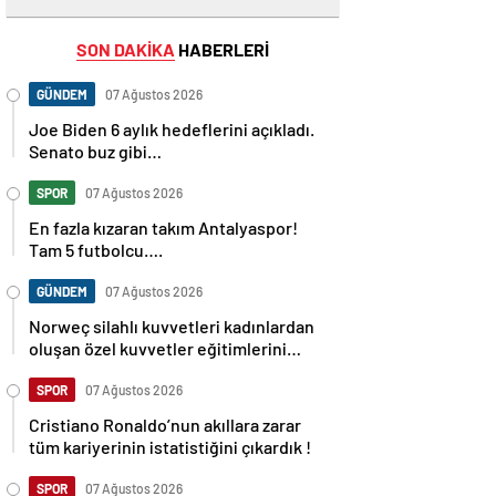
SON DAKİKA
HABERLERİ
GÜNDEM
07 Ağustos 2026
Joe Biden 6 aylık hedeflerini açıkladı.
Senato buz gibi…
SPOR
07 Ağustos 2026
En fazla kızaran takım Antalyaspor!
Tam 5 futbolcu….
GÜNDEM
07 Ağustos 2026
Norweç silahlı kuvvetleri kadınlardan
oluşan özel kuvvetler eğitimlerini
başlattı.
SPOR
07 Ağustos 2026
Cristiano Ronaldo’nun akıllara zarar
tüm kariyerinin istatistiğini çıkardık !
SPOR
07 Ağustos 2026