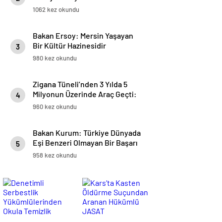
Sanayiinde Küresel Rekabet
1062 kez okundu
Gücünü Artırıyor
Bakan Ersoy: Mersin Yaşayan
Bir Kültür Hazinesidir
3
980 kez okundu
Zigana Tüneli’nden 3 Yılda 5
Milyonun Üzerinde Araç Geçti:
4
Ekonomiye Dev Tasarruf
960 kez okundu
Bakan Kurum: Türkiye Dünyada
Eşi Benzeri Olmayan Bir Başarı
5
Hikayesi Yazmıştır
958 kez okundu