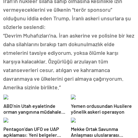
İran’ın nükleer silaha sahip olmasına kesinlikle izin
vermeyeceklerini ve ülkenin “terör sponsoru”
olduğunu iddia eden Trump, İranlı askeri unsurlara şu
sözlerle seslendi:
“Devrim Muhafızları’na, İran askerine ve polisine bir kez
daha silahlarını bırakıp tam dokunulmazlık elde
etmelerini tavsiye ediyorum, yoksa ölümle karşı
karşıya kalacaklar. Özgürlüğü arzulayan tüm
vatanseverleri cesur, atılgan ve kahramanca
davranmaya ve ülkelerini geri almaya çağırıyorum.
Amerika sizinle birlikte.”
ABD’nin Utah eyaletinde
Yemen ordusundan Husilere
orman yangınına müdahale
yönelik askeri operasyon
eden helikopter düştü
Pentagon’dan UFO ve UAP
Mekke Ortak Savunma
açıklaması: Yeni belgeler
Anlaşması uluslararası