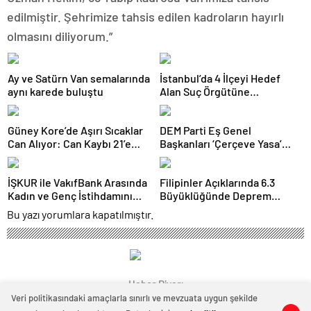
edilmiştir. Şehrimize tahsis edilen kadroların hayırlı
olmasını diliyorum.”
Ay ve Satürn Van semalarında
İstanbul’da 4 İlçeyi Hedef
aynı karede buluştu
Alan Suç Örgütüne
Operasyon: 7 Gözaltı
Güney Kore’de Aşırı Sıcaklar
DEM Parti Eş Genel
Can Alıyor: Can Kaybı 21’e
Başkanları ‘Çerçeve Yasa’
Yükseldi
Teklifini İmzaladı
İŞKUR ile VakıfBank Arasında
Filipinler Açıklarında 6.3
Kadın ve Genç İstihdamını
Büyüklüğünde Deprem
Güçlendirecek Protokol
Meydana Geldi
Bu yazı yorumlara kapatılmıştır.
İmzalandı
Haber Diyarı
Veri politikasındaki amaçlarla sınırlı ve mevzuata uygun şekilde