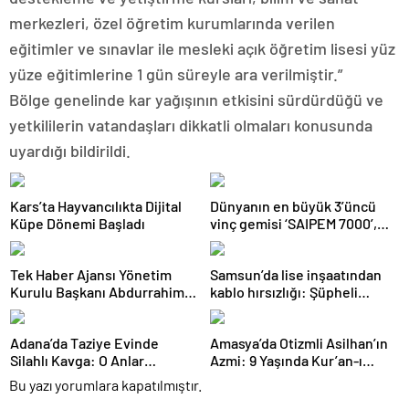
merkezleri, özel öğretim kurumlarında verilen
eğitimler ve sınavlar ile mesleki açık öğretim lisesi yüz
yüze eğitimlerine 1 gün süreyle ara verilmiştir.”
Bölge genelinde kar yağışının etkisini sürdürdüğü ve
yetkililerin vatandaşları dikkatli olmaları konusunda
uyardığı bildirildi.
Kars’ta Hayvancılıkta Dijital
Dünyanın en büyük 3’üncü
Küpe Dönemi Başladı
vinç gemisi ‘SAIPEM 7000’,
1915 Çanakkale Köprüsü’nün
altından geçti
Tek Haber Ajansı Yönetim
Samsun’da lise inşaatından
Kurulu Başkanı Abdurrahim
kablo hırsızlığı: Şüpheli
Solmaz’dan Adıyaman
yakalandı
Cumhuriyet Başsavcısı Özgür
Adana’da Taziye Evinde
Amasya’da Otizmli Asilhan’ın
Celbek’e Hayırlı Olsun Ziyareti
Silahlı Kavga: O Anlar
Azmi: 9 Yaşında Kur’an-ı
Kamerada
Kerim Okumayı Öğrendi
Bu yazı yorumlara kapatılmıştır.